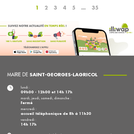
1
2
3
4
5
…
35
MAIRIE DE
SAINT-GEORGES-LAGRICOL
lundi :
09h00 - 12h00 et 14h 17h
mardi, jeudi, samedi, dimanche :
Fermé
mercredi :
accueil téléphonique de 8h à 11h30
vendredi :
14h 17h