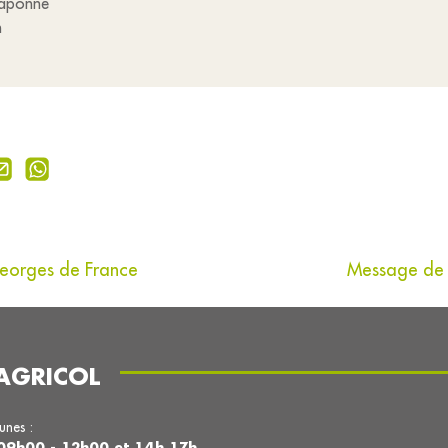
raponne
h
 Georges de France
Message de l
AGRICOL
lunes :
09h00 - 12h00 et 14h 17h