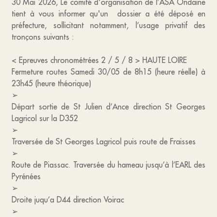
30 Mai 2026, Le comité d'organisation de l’ASA Ondaine
tient à vous informer qu'un dossier a été déposé en
préfecture, sollicitant notamment, l’usage privatif des
tronçons suivants :
< Epreuves chronométrées 2 / 5 / 8 > HAUTE LOIRE
Fermeture routes Samedi 30/05 de 8h15 (heure réelle) à
23h45 (heure théorique)
➢
Départ sortie de St Julien d’Ance direction St Georges
Lagricol sur la D352
➢
Traversée de St Georges Lagricol puis route de Fraisses
➢
Route de Piassac. Traversée du hameau jusqu’à l’EARL des
Pyrénées
➢
Droite juqu’a D44 direction Voirac
➢