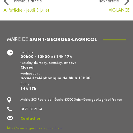
Previous article
Next article
A l'affiche - jeudi 3 juillet
VIGILANCE
MAIRIE DE
SAINT-GEORGES-LAGRICOL
monday :
09h00 - 12h00 et 14h 17h
tuesday, thursday, saturday, sunday :
Closed
wednesday :
accueil téléphonique de 8h à 11h30
friday :
14h 17h
Mairie 203 Route de l'École 43500 Saint-Georges-Lagricol France
04 71 03 24 24
Contact us
http://www.st-georges-lagricol.com